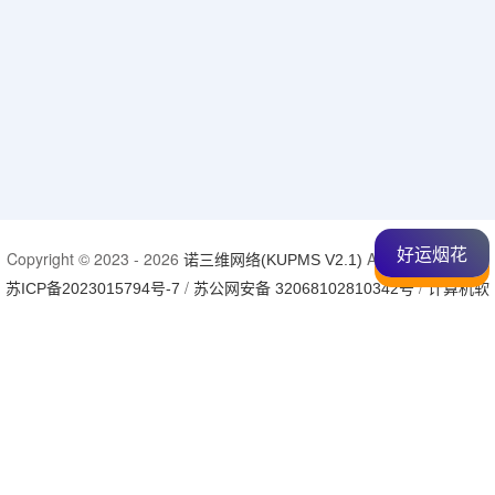
好运烟花
Copyright © 2023 - 2026
All right reserved.
诺三维网络(KUPMS V2.1)
/
/
苏ICP备2023015794号-7
苏公网安备 32068102810342号
计算机软
/
件著作登记号：2025SR1952767
鲁作登字-2025-F-00469802
- 网站今日访问：
加载中...
次 / 网站总访问：
加载中...
次 / 本
诺三维统计
页总访问量
加载中...
次 / 网站总访客：
加载中...
人